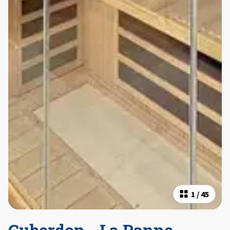
1
/
45
Cuberdon - La Panne