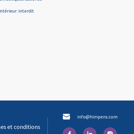
intérieur
:
interdit
info@himpens.com
es et conditions