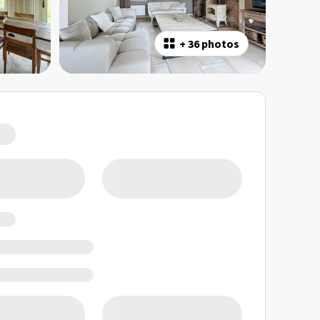
+
36 photos